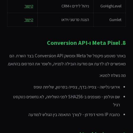
GoHighLevel
ניהול לידים ו-CRM
קישור
Gumlet
הצגת סרטוני וידאו
קישור
8. Meta Pixel ו-Conversion API
באתר מוטמע פיקסל של Meta וממשק Conversion API בצד השרת. הם
מאפשרים לנו לדעת אם מודעה הובילה לפנייה, ולשפר את הפרסום בהתאם.
מה נשלח למטא:
אירועי גלישה - צפייה בדף, צפייה בסרטון, שליחת טופס
שם וטלפון - מוצפנים ב-SHA256 לפני השליחה, לא נחשפים כטקסט
רגיל
כתובת IP וזיהוי דפדפן - לצורך התאמה בין הגולש למודעה